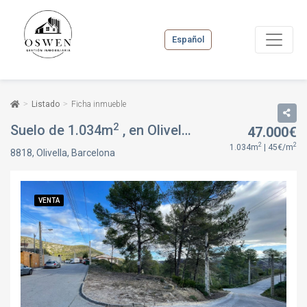
Español
Listado
Ficha inmueble
2
Suelo de 1.034m
, en Olivella, Barcelona
47.000€
VENTA
2
2
1.034m
| 45€/m
8818, Olivella, Barcelona
VENTA