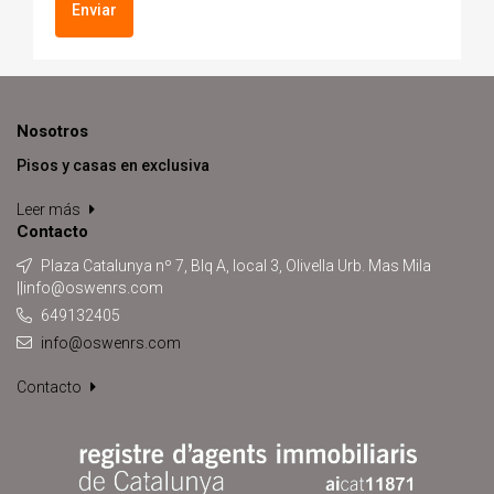
Enviar
Nosotros
Pisos y casas en exclusiva
Leer más
Contacto
Plaza Catalunya nº 7, Blq A, local 3, Olivella Urb. Mas Mila
||info@oswenrs.com
649132405
info@oswenrs.com
Contacto