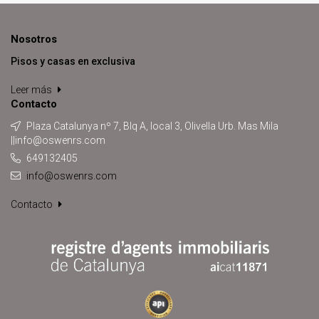
Nosotros
Pisos y casas en exclusiva
Leer más
Contacto
Plaza Catalunya nº 7, Blq A, local 3, Olivella Urb. Mas Mila
||info@oswenrs.com
649132405
info@oswenrs.com
Contacto