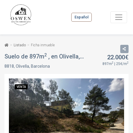
Español
Listado
Ficha inmueble
2
Suelo de 897m
, en Olivella, Barcelona
22.000€
VENTA
2
2
897m
| 25€/m
8818, Olivella, Barcelona
VENTA